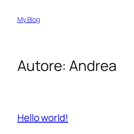
Vai
al
My Blog
contenuto
Autore:
Andrea
Hello world!